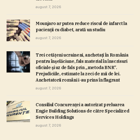
august 7, 2026
Mounjaro ar putea reduce riscul de infarct la
pacienţii cu diabet, arată un studiu
august 7, 2026
Trei cetăţeni ucraineni, anchetaţi în România
pentru înşelăciune, fals material în înscrisuri
oficiale şi uz de fals prin „metoda BNR”.
Prejudiciile, estimate la zeci de mii de lei.
Anchetatorii români i-au prins în flagrant
august 7, 2026
Consiliul Concurenţei a autorizat preluarea
Engie Building Solutions de către Specialized
Services Holdings
august 7, 2026