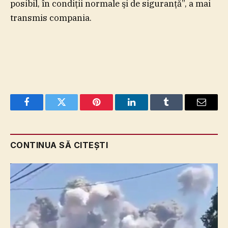
posibil, în condiţii normale şi de siguranţă”, a mai
transmis compania.
Facebook
Twitter
Pinterest
LinkedIn
Tumblr
Email
CONTINUA SĂ CITEȘTI