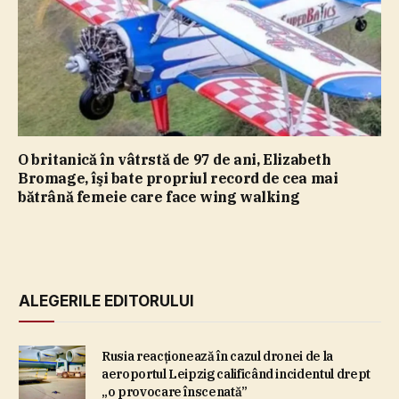
O britanică în vâtrstă de 97 de ani, Elizabeth
Bromage, îşi bate propriul record de cea mai
bătrână femeie care face wing walking
ALEGERILE EDITORULUI
Rusia reacţionează în cazul dronei de la
aeroportul Leipzig calificând incidentul drept
„o provocare înscenată”