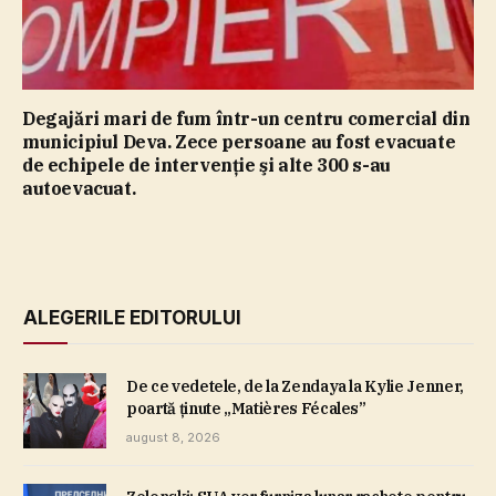
Degajări mari de fum într-un centru comercial din
municipiul Deva. Zece persoane au fost evacuate
de echipele de intervenţie şi alte 300 s-au
autoevacuat.
ALEGERILE EDITORULUI
De ce vedetele, de la Zendaya la Kylie Jenner,
poartă ţinute „Matières Fécales”
august 8, 2026