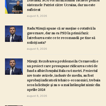
Zelenski: SUA vor furniza lunar rachete pentru
sistemele Patriot către Ucraina, dar nu este
suficient
august 8, 2026
Radu Miruţă spune că ar susţine o rotativă la
guvernare, dar nu cu PSD în primă fază:
Întrebarea este ce te recomandă pe tine să
soliciţi asta?
august 8, 2026
Miruţă: Rezolvarea problemei la Cernavodă e
un proiect care presupune ridicarea cotei de
fund a albiei braţului Bala cu 6 metri. Proiectul
are toate avizele, inclusiv de mediu, au fost
aprobaţi indicatorii tehnico-economici, trebuia
scos la licitaţie şi nu s-a mai întâmplat nimic din
aprilie 2024
august 8, 2026