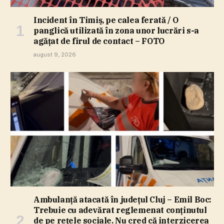
Incident în Timiş, pe calea ferată / O
panglică utilizată în zona unor lucrări s-a
agăţat de firul de contact – FOTO
august 9, 2026
Ambulanţă atacată în judeţul Cluj – Emil Boc:
Trebuie cu adevărat reglemenat conţinutul
de pe reţele sociale. Nu cred că interzicerea