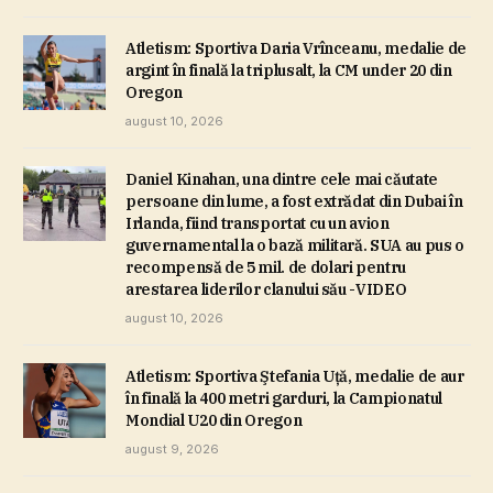
Atletism: Sportiva Daria Vrînceanu, medalie de
argint în finală la triplusalt, la CM under 20 din
Oregon
august 10, 2026
Daniel Kinahan, una dintre cele mai căutate
persoane din lume, a fost extrădat din Dubai în
Irlanda, fiind transportat cu un avion
guvernamental la o bază militară. SUA au pus o
recompensă de 5 mil. de dolari pentru
arestarea liderilor clanului său -VIDEO
august 10, 2026
Atletism: Sportiva Ştefania Uţă, medalie de aur
în finală la 400 metri garduri, la Campionatul
Mondial U20 din Oregon
august 9, 2026