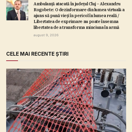
Ambulanţă atacată în judeţul Cluj – Alexandru
Rogobete: O dezinformare din lumea virtualǎ a
ajuns să pună vieţi în pericol în lumea reală /
Libertatea de exprimare nu poate însemna
libertatea de a transforma minciuna în armă
august 9, 2026
CELE MAI RECENTE ȘTIRI