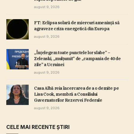
august 9, 2026
FT: Eclipsa solară de miercuri ameninţă să
agraveze criza energetică din Europa
august 9, 2026
„Înţelegem toate punctele lor slabe” –
Zelenski, „mulţumit” de „campania de 40 de
zile” a Ucrainei
august 9, 2026
Casa Albă reia încercarea de a o demite pe
Lisa Cook, membră a Consiliului
Guvernatorilor Rezervei Federale
august 9, 2026
CELE MAI RECENTE ȘTIRI