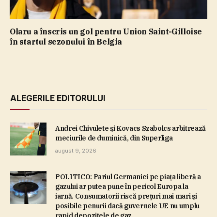
Olaru a înscris un gol pentru Union Saint-Gilloise
în startul sezonului în Belgia
ALEGERILE EDITORULUI
Andrei Chivulete şi Kovacs Szabolcs arbitrează
meciurile de duminică, din Superliga
august 9, 2026
POLITICO: Pariul Germaniei pe piaţa liberă a
gazului ar putea pune în pericol Europa la
iarnă. Consumatorii riscă preţuri mai mari şi
posibile penurii dacă guvernele UE nu umplu
rapid depozitele de gaz