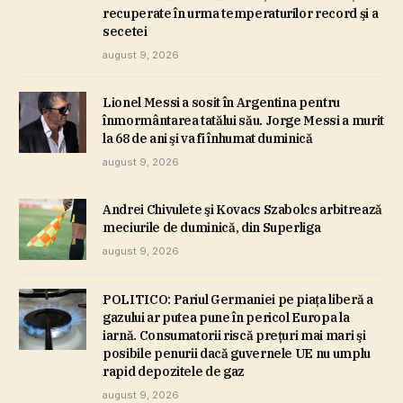
recuperate în urma temperaturilor record şi a
secetei
august 9, 2026
Lionel Messi a sosit în Argentina pentru
înmormântarea tatălui său. Jorge Messi a murit
la 68 de ani şi va fi înhumat duminică
august 9, 2026
Andrei Chivulete şi Kovacs Szabolcs arbitrează
meciurile de duminică, din Superliga
august 9, 2026
POLITICO: Pariul Germaniei pe piaţa liberă a
gazului ar putea pune în pericol Europa la
iarnă. Consumatorii riscă preţuri mai mari şi
posibile penurii dacă guvernele UE nu umplu
rapid depozitele de gaz
august 9, 2026