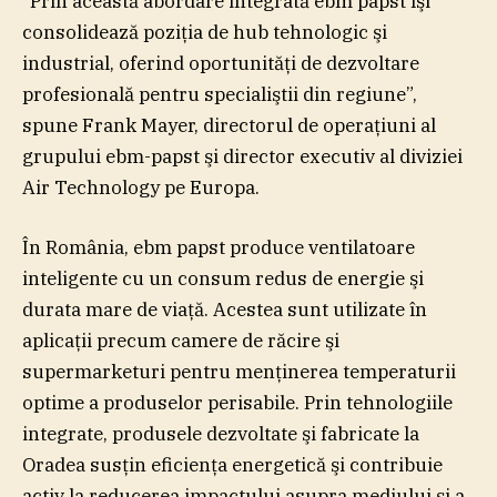
“Prin această abordare integrată ebm papst îşi
consolidează poziţia de hub tehnologic şi
industrial, oferind oportunităţi de dezvoltare
profesională pentru specialiştii din regiune”,
spune Frank Mayer, directorul de operaţiuni al
grupului ebm-papst şi director executiv al diviziei
Air Technology pe Europa.
În România, ebm papst produce ventilatoare
inteligente cu un consum redus de energie şi
durata mare de viaţă. Acestea sunt utilizate în
aplicaţii precum camere de răcire şi
supermarketuri pentru menţinerea temperaturii
optime a produselor perisabile. Prin tehnologiile
integrate, produsele dezvoltate şi fabricate la
Oradea susţin eficienţa energetică şi contribuie
activ la reducerea impactului asupra mediului şi a