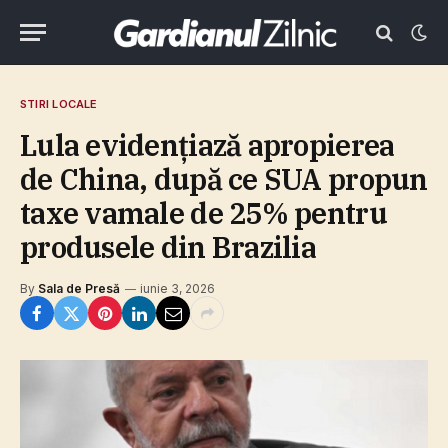
STIRI LOCALE
Lula evidenţiază apropierea
de China, după ce SUA propun
taxe vamale de 25% pentru
produsele din Brazilia
By
Sala de Presă
iunie 3, 2026