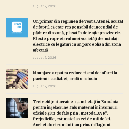
august 7, 2026
Un primar din regiunea de vest a Atenei, acuzat
de faptul că este responsabil de incendiul de
pădure din zonă, plasat în detenţie provizorie.
El este proprietarul unei societăţi de instalaţii
electrice cu legături cu un parc eolian din zona
afectată
august 7, 2026
Mounjaro ar putea reduce riscul de infarct la
pacienţii cu diabet, arată un studiu
august 7, 2026
Trei cetăţeni ucraineni, anchetaţi în România
pentru înşelăciune, fals material în înscrisuri
oficiale şi uz de fals prin „metoda BNR”.
Prejudiciile, estimate la zeci de mii de lei.
Anchetatorii români i-au prins în flagrant