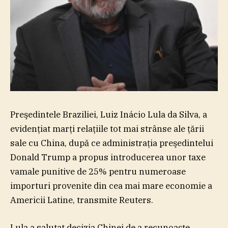
Preşedintele Braziliei, Luiz Inácio Lula da Silva, a
evidenţiat marţi relaţiile tot mai strânse ale ţării
sale cu China, după ce administraţia preşedintelui
Donald Trump a propus introducerea unor taxe
vamale punitive de 25% pentru numeroase
importuri provenite din cea mai mare economie a
Americii Latine, transmite Reuters.
Lula a salutat decizia Chinei de a recunoaşte