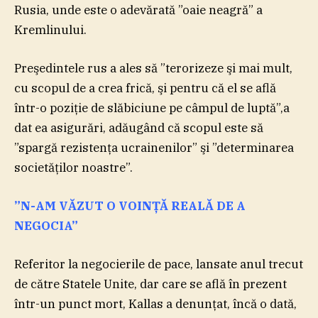
Rusia, unde este o adevărată ”oaie neagră” a
Kremlinului.
Preşedintele rus a ales să ”terorizeze şi mai mult,
cu scopul de a crea frică, şi pentru că el se află
într-o poziţie de slăbiciune pe câmpul de luptă”,a
dat ea asigurări, adăugând că scopul este să
”spargă rezistenţa ucrainenilor” şi ”determinarea
societăţilor noastre”.
”N-AM VĂZUT O VOINŢĂ REALĂ DE A
NEGOCIA”
Referitor la negocierile de pace, lansate anul trecut
de către Statele Unite, dar care se află în prezent
într-un punct mort, Kallas a denunţat, încă o dată,