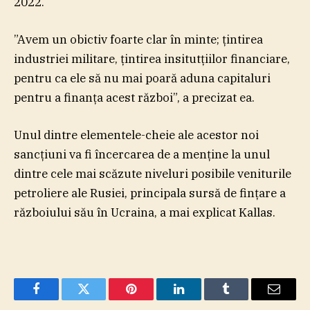
2022.
”Avem un obictiv foarte clar în minte; ţintirea
industriei militare, ţintirea insitutţiilor financiare,
pentru ca ele să nu mai poară aduna capitaluri
pentru a finanţa acest război”, a precizat ea.
Unul dintre elementele-cheie ale acestor noi
sancţiuni va fi încercarea de a menţine la unul
dintre cele mai scăzute niveluri posibile veniturile
petroliere ale Rusiei, principala sursă de finţare a
războiului său în Ucraina, a mai explicat Kallas.
Facebook
Twitter
Pinterest
LinkedIn
Tumblr
Email