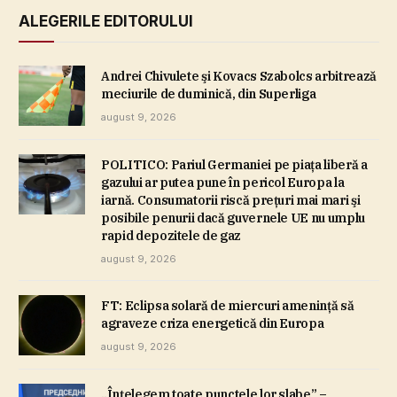
ALEGERILE EDITORULUI
Andrei Chivulete şi Kovacs Szabolcs arbitrează
meciurile de duminică, din Superliga
august 9, 2026
POLITICO: Pariul Germaniei pe piaţa liberă a
gazului ar putea pune în pericol Europa la
iarnă. Consumatorii riscă preţuri mai mari şi
posibile penurii dacă guvernele UE nu umplu
rapid depozitele de gaz
august 9, 2026
FT: Eclipsa solară de miercuri ameninţă să
agraveze criza energetică din Europa
august 9, 2026
„Înţelegem toate punctele lor slabe” –