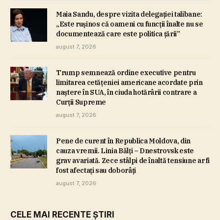
Maia Sandu, despre vizita delegaţiei talibane:
„Este ruşinos că oameni cu funcţii înalte nu se
documentează care este politica ţării”
august 7, 2026
Trump semnează ordine executive pentru
limitarea cetăţeniei americane acordate prin
naştere în SUA, în ciuda hotărârii contrare a
Curţii Supreme
august 7, 2026
Pene de curent în Republica Moldova, din
cauza vremii. Linia Bălţi – Dnestrovsk este
grav avariată. Zece stâlpi de înaltă tensiune ar fi
fost afectaţi sau doborâţi
august 7, 2026
CELE MAI RECENTE ȘTIRI