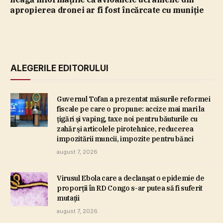
apropierea dronei ar fi fost încărcate cu muniţie
ALEGERILE EDITORULUI
Guvernul Tofan a prezentat măsurile reformei
fiscale pe care o propune: accize mai mari la
ţigări şi vaping, taxe noi pentru băuturile cu
zahăr şi articolele pirotehnice, reducerea
impozitării muncii, impozite pentru bănci
august 7, 2026
Virusul Ebola care a declanşat o epidemie de
proporţii în RD Congo s-ar putea să fi suferit
mutaţii
august 7, 2026