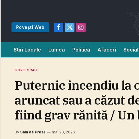
Povești Web
Facebook
X
Instagram
(Twitter)
Stiri Locale
Lumea
Politică
Afaceri
Social
STIRI LOCALE
Puternic incendiu la 
aruncat sau a căzut d
fiind grav rănită / Un
By
Sala de Presă
mai 20, 2026