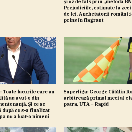
şi uz de fals prin „metoda BN
Prejudiciile, estimate la zeci
de lei. Anchetatorii români i
prins în flagrant
: Toate lacurile care au
Superliga: George Cătălin 
lită au avut-o din
arbitrează primul meci al et
entenanţă. Şi ce se
patra, UTA – Rapid
 după ce s-a finalizat
pa nu a luat-o nimeni