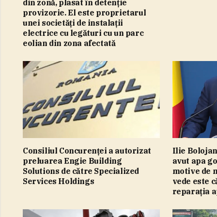
din zonă, plasat în detenţie
provizorie. El este proprietarul
unei societăţi de instalaţii
electrice cu legături cu un parc
eolian din zona afectată
Consiliul Concurenţei a autorizat
Ilie Bolojan
preluarea Engie Building
avut apa go
Solutions de către Specialized
motive de m
Services Holdings
vede este că
reparaţia a