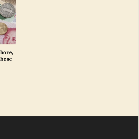
shore,
ăbesc