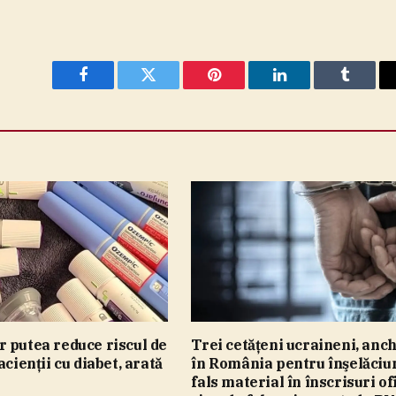
Facebook
Twitter
Pinterest
LinkedIn
Tumblr
 putea reduce riscul de
Trei cetăţeni ucraineni, anch
acienţii cu diabet, arată
în România pentru înşelăciu
fals material în înscrisuri of