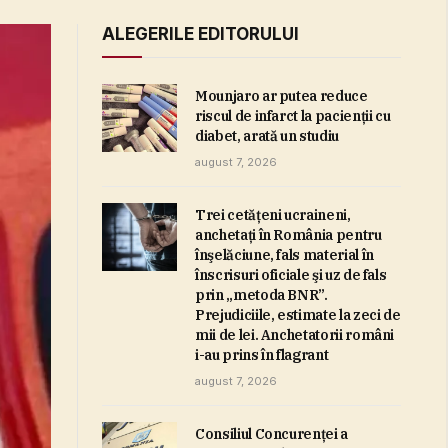
ALEGERILE EDITORULUI
Mounjaro ar putea reduce
riscul de infarct la pacienţii cu
diabet, arată un studiu
august 7, 2026
Trei cetăţeni ucraineni,
anchetaţi în România pentru
înşelăciune, fals material în
înscrisuri oficiale şi uz de fals
prin „metoda BNR”.
Prejudiciile, estimate la zeci de
mii de lei. Anchetatorii români
i-au prins în flagrant
august 7, 2026
Consiliul Concurenţei a