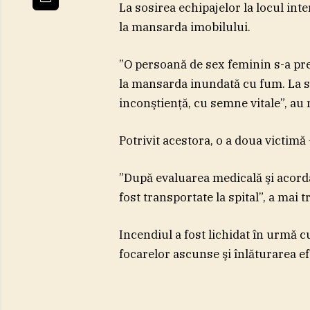
La sosirea echipajelor la locul int
la mansarda imobilului.
”O persoană de sex feminin s-a prec
la mansarda inundată cu fum. La sos
inconştienţă, cu semne vitale”, au 
Potrivit acestora, o a doua victimă
”După evaluarea medicală şi acorda
fost transportate la spital”, a mai 
Incendiul a fost lichidat în urmă c
focarelor ascunse şi înlăturarea ef