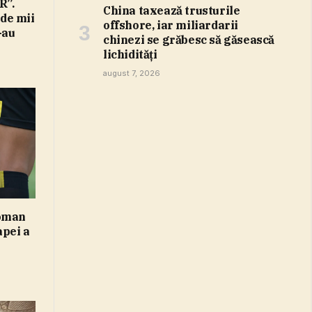
R”.
China taxează trusturile
 de mii
offshore, iar miliardarii
-au
chinezi se grăbesc să găsească
lichidităţi
august 7, 2026
Roman
apei a