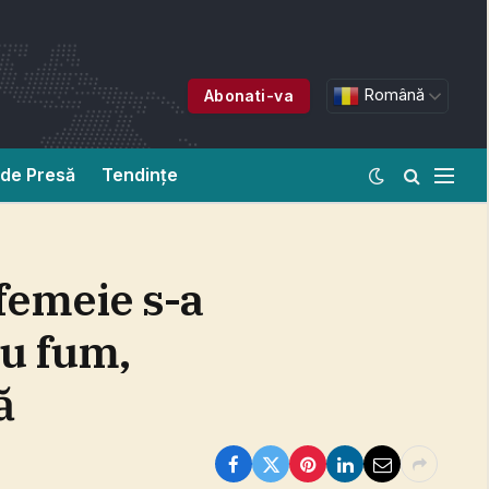
Română
Abonati-va
de Presă
Tendințe
 femeie s-a
cu fum,
ă