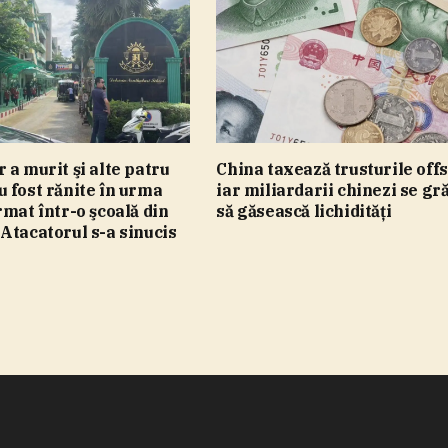
 a murit şi alte patru
China taxează trusturile off
 fost rănite în urma
iar miliardarii chinezi se gr
rmat într-o şcoală din
să găsească lichidităţi
Atacatorul s-a sinucis