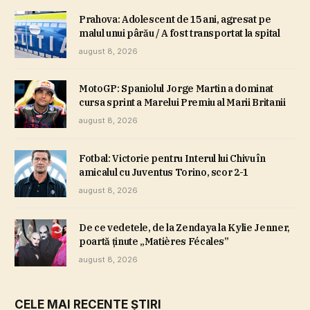
Prahova: Adolescent de 15 ani, agresat pe
malul unui pârău / A fost transportat la spital
august 8, 2026
MotoGP: Spaniolul Jorge Martin a dominat
cursa sprint a Marelui Premiu al Marii Britanii
august 8, 2026
Fotbal: Victorie pentru Interul lui Chivu în
amicalul cu Juventus Torino, scor 2-1
august 8, 2026
De ce vedetele, de la Zendaya la Kylie Jenner,
poartă ţinute „Matières Fécales”
august 8, 2026
CELE MAI RECENTE ȘTIRI