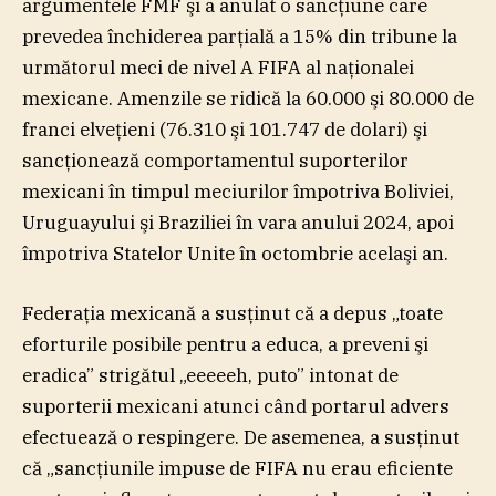
argumentele FMF şi a anulat o sancţiune care
prevedea închiderea parţială a 15% din tribune la
următorul meci de nivel A FIFA al naţionalei
mexicane. Amenzile se ridică la 60.000 şi 80.000 de
franci elveţieni (76.310 şi 101.747 de dolari) şi
sancţionează comportamentul suporterilor
mexicani în timpul meciurilor împotriva Boliviei,
Uruguayului şi Braziliei în vara anului 2024, apoi
împotriva Statelor Unite în octombrie acelaşi an.
Federaţia mexicană a susţinut că a depus „toate
eforturile posibile pentru a educa, a preveni şi
eradica” strigătul „eeeeeh, puto” intonat de
suporterii mexicani atunci când portarul advers
efectuează o respingere. De asemenea, a susţinut
că „sancţiunile impuse de FIFA nu erau eficiente